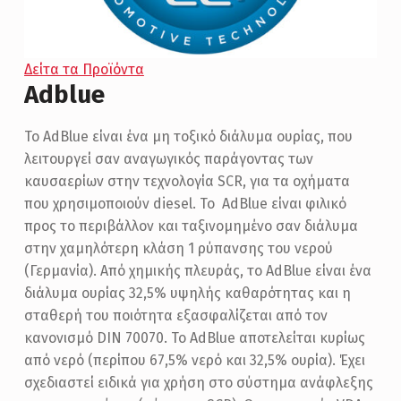
Δείτα τα Προϊόντα
Adblue
Το AdBlue είναι ένα μη τοξικό διάλυμα ουρίας, που
λειτουργεί σαν αναγωγικός παράγοντας των
καυσαερίων στην τεχνολογία SCR, για τα οχήματα
που χρησιμοποιούν diesel. Το AdBlue είναι φιλικό
προς το περιβάλλον και ταξινομημένο σαν διάλυμα
στην χαμηλότερη κλάση 1 ρύπανσης του νερού
(Γερμανία). Από χημικής πλευράς, το AdBlue είναι ένα
διάλυμα ουρίας 32,5% υψηλής καθαρότητας και η
σταθερή του ποιότητα εξασφαλίζεται από τον
κανονισμό DIN 70070. Το AdBlue αποτελείται κυρίως
από νερό (περίπου 67,5% νερό και 32,5% ουρία). Έχει
σχεδιαστεί ειδικά για χρήση στο σύστημα ανάφλεξης